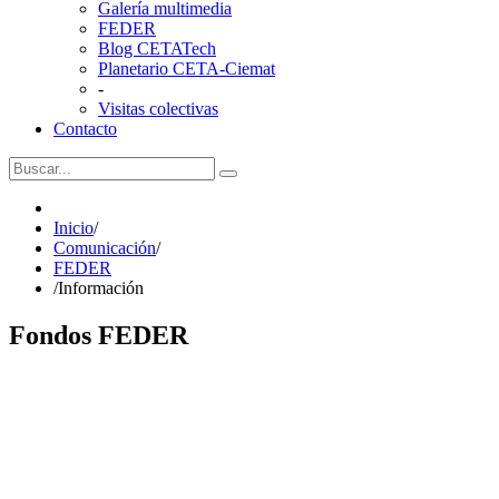
Galería multimedia
FEDER
Blog CETATech
Planetario CETA-Ciemat
-
Visitas colectivas
Contacto
Inicio
/
Comunicación
/
FEDER
/
Información
Fondos FEDER