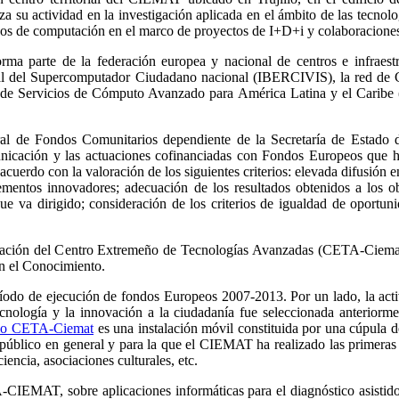
 su actividad en la investigación aplicada en el ámbito de las tecnolo
os de computación en el marco de proyectos de I+D+i y colaboraciones 
ma parte de la federación europea y nacional de centros e infrae
l del Supercomputador Ciudadano nacional (IBERCIVIS), la red de Co
de Servicios de Cómputo Avanzado para América Latina y el Caribe
al de Fondos Comunitarios dependiente de la Secretaría de Estad
nicación y las actuaciones cofinanciadas con Fondos Europeos que h
 acuerdo con la valoración de los siguientes criterios: elevada difusión e
ementos innovadores; adecuación de los resultados obtenidos a los ob
ue va dirigido; consideración de los criterios de igualdad de oportuni
 creación del Centro Extremeño de Tecnologías Avanzadas (CETA-Ciema
n el Conocimiento.
íodo de ejecución de fondos Europeos 2007-2013. Por un lado, la acti
tecnología y la innovación a la ciudadanía fue seleccionada anterior
rio CETA-Ciemat
es una instalación móvil constituida por una cúpula d
 público en general y para la que el CIEMAT ha realizado las primera
iencia, asociaciones culturales, etc.
IEMAT, sobre aplicaciones informáticas para el diagnóstico asistido