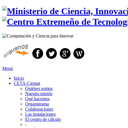
Menú
Inicio
CETA-Ciemat
Quiénes somos
Nuestra misión
Qué hacemos
Organigrama
Colaboraciones
Las instalaciones
El centro de cálculo
-