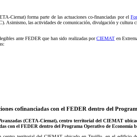
TA-Ciemat) forma parte de las actuaciones co-financiadas por el
Fo
Asimismo, las actividades de comunicación, divulgación y cultura cien
s elegibles ante FEDER que han sido realizadas por
CIEMAT
en Extrema
as:
ciones cofinanciadas con el FEDER dentro del Progra
Avanzadas (CETA-Ciemat), centro territorial del CIEMAT ubicado e
iadas con el FEDER dentro del Programa Operativo de Economía b
entro territorial del CIEMAT ubicado en Trujillo, en el edificio 