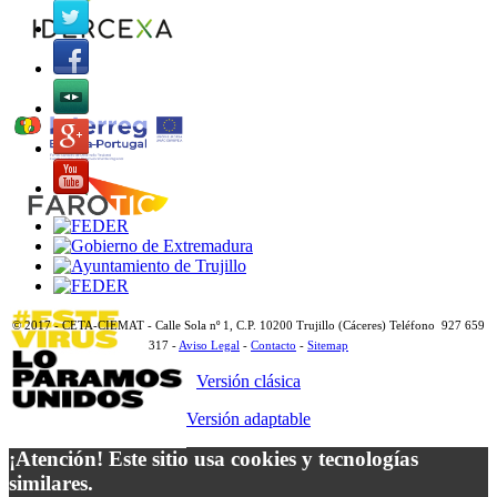
© 2017 - CETA-CIEMAT - Calle Sola nº 1, C.P. 10200 Trujillo (Cáceres) Teléfono 927 659
317 -
Aviso Legal
-
Contacto
-
Sitemap
Versión clásica
Versión adaptable
¡Atención! Este sitio usa cookies y tecnologías
similares.