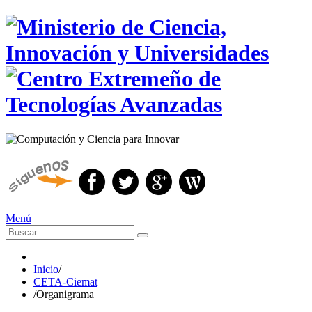
Menú
Inicio
/
CETA-Ciemat
/
Organigrama