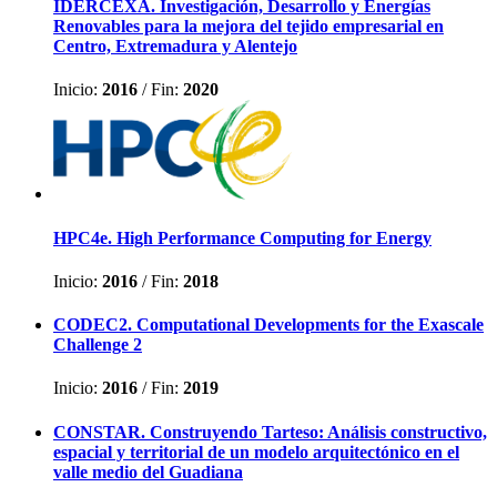
IDERCEXA. Investigación, Desarrollo y Energías
Renovables para la mejora del tejido empresarial en
Centro, Extremadura y Alentejo
Inicio:
2016
/
Fin:
2020
HPC4e. High Performance Computing for Energy
Inicio:
2016
/
Fin:
2018
CODEC2. Computational Developments for the Exascale
Challenge 2
Inicio:
2016
/
Fin:
2019
CONSTAR. Construyendo Tarteso: Análisis constructivo,
espacial y territorial de un modelo arquitectónico en el
valle medio del Guadiana