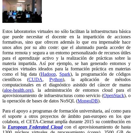
Estos laboratorios virtuales no sólo facilitan la infraestructura básica
que puede necesitar el docente en la impartición de acciones
formativas, sino que ofrecen además lo que era impensable hace
unos años por su alto coste: que el alumnado pueda acceder de
forma remota y segura a un entorno personalizado de recursos útiles
para el aprendizaje activo y la realización de prácticas sobre la
materia impartida. Así por ejemplo, se han generado entornos y
espacios virtuales ideados para la formación práctica en materias
como el big data (
Hadoop
,
Spark
), la programación de códigos
científicos (
CUDA
,
Python
), la aplicación de métodos
computacionales en el diagnóstico asistido del cáncer de mama
(
aloe-health.org
), la administración de entornos cloud para el
aprovisionamiento de infraestructuras como servicio (
OpenStack
), o
la operación de bases de datos NoSQL (
MongoDB
).
Para el apoyo a programas de formación universitaria, así como para
el soporte a otros proyectos de ámbito pan-europeo en los que
colabora, el CETA-Ciemat amplía durante 2015 su contribución en
la
European Federated Cloud
con el aprovisionamiento de hasta
1300 núcleos virtuales de procesamiento (cores), 3500 GB de