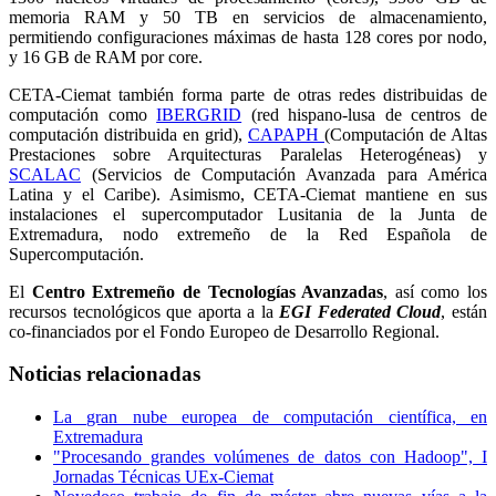
memoria RAM y 50 TB en servicios de almacenamiento,
permitiendo configuraciones máximas de hasta 128 cores por nodo,
y 16 GB de RAM por core.
CETA-Ciemat también forma parte de otras redes distribuidas de
computación como
IBERGRID
(red hispano-lusa de centros de
computación distribuida en grid),
CAPAPH
(Computación de Altas
Prestaciones sobre Arquitecturas Paralelas Heterogéneas) y
SCALAC
(Servicios de Computación Avanzada para América
Latina y el Caribe). Asimismo, CETA-Ciemat mantiene en sus
instalaciones el supercomputador Lusitania de la Junta de
Extremadura, nodo extremeño de la Red Española de
Supercomputación.
El
Centro Extremeño de Tecnologías Avanzadas
, así como los
recursos tecnológicos que aporta a la
EGI Federated Cloud
, están
co-financiados por el Fondo Europeo de Desarrollo Regional.
Noticias relacionadas
La gran nube europea de computación científica, en
Extremadura
"Procesando grandes volúmenes de datos con Hadoop", I
Jornadas Técnicas UEx-Ciemat